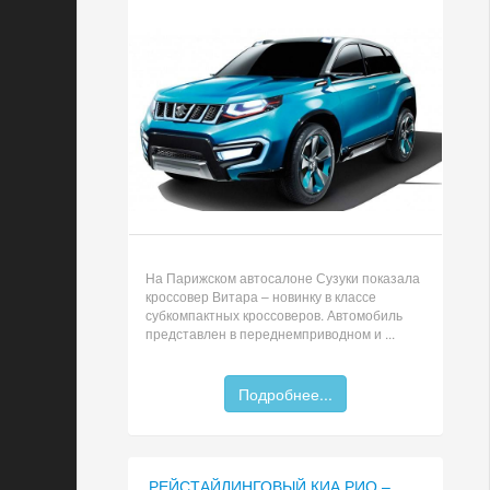
На Парижском автосалоне Сузуки показала
кроссовер Витара – новинку в классе
субкомпактных кроссоверов. Автомобиль
представлен в переднемприводном и ...
Подробнее...
РЕЙСТАЙЛИНГОВЫЙ КИА РИО –