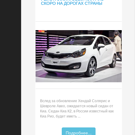
СКОРО НА ДОРОГАХ СТРАНЫ
Вслед за обновление Хендай Солярис и
Шевроле Авео, ожидается новый сидан от
Киа. Седан Киа К2, в России известный как
Киа Рио, будет иметь ...
Подробнее...